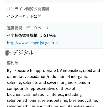
オンライン閲覧公開範囲
インターネット公開
連携機関・データベース
科学技術振興機構 : J-STAGE
http://www.jstage.jst.go.jp
デジタル
要約等
By exposure to appropriate UV intensities, rapid and
quantitative oxidation/reduction of inorganic
selenite, selenate and several organoselenium
compounds representative of those of
biochemical/metabolic interest, including
selenomethionine, selenobetaine, L-selenocystine,
selenomethylselenocysteine, γ-glutamyl-seleno-