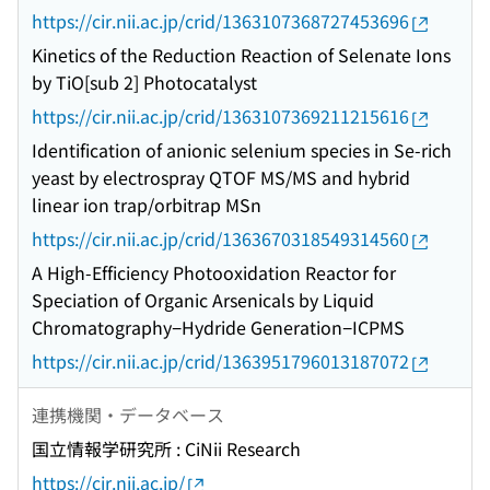
https://cir.nii.ac.jp/crid/1363107368727453696
Kinetics of the Reduction Reaction of Selenate Ions
by TiO[sub 2] Photocatalyst
https://cir.nii.ac.jp/crid/1363107369211215616
Identification of anionic selenium species in Se-rich
yeast by electrospray QTOF MS/MS and hybrid
linear ion trap/orbitrap MSn
https://cir.nii.ac.jp/crid/1363670318549314560
A High-Efficiency Photooxidation Reactor for
Speciation of Organic Arsenicals by Liquid
Chromatography−Hydride Generation−ICPMS
https://cir.nii.ac.jp/crid/1363951796013187072
連携機関・データベース
国立情報学研究所 : CiNii Research
https://cir.nii.ac.jp/