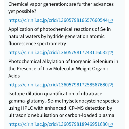
Chemical vapor generation: are further advances
yet possible?
https://cir.nii.ac.jp/crid/1360579816657660544
Application of photochemical reactions of Se in
natural waters by hydride generation atomic
fluorescence spectrometry
https://cir.nii.ac.jp/crid/1360579817243116032
Photochemical Alkylation of Inorganic Selenium in
the Presence of Low Molecular Weight Organic
Acids
https://cir.nii.ac.jp/crid/1360579817258567680
Isotope dilution quantification of ultratrace
gamma-glutamyl-Se-methylselenocysteine species
using HPLC with enhanced ICP–MS detection by
ultrasonic nebulisation or carbon-loaded plasma
https://cir.nii.ac.jp/crid/1360579818946951680