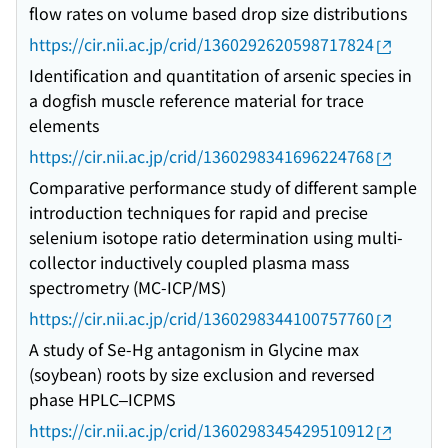
flow rates on volume based drop size distributions
https://cir.nii.ac.jp/crid/1360292620598717824
Identification and quantitation of arsenic species in
a dogfish muscle reference material for trace
elements
https://cir.nii.ac.jp/crid/1360298341696224768
Comparative performance study of different sample
introduction techniques for rapid and precise
selenium isotope ratio determination using multi-
collector inductively coupled plasma mass
spectrometry (MC-ICP/MS)
https://cir.nii.ac.jp/crid/1360298344100757760
A study of Se-Hg antagonism in Glycine max
(soybean) roots by size exclusion and reversed
phase HPLC–ICPMS
https://cir.nii.ac.jp/crid/1360298345429510912