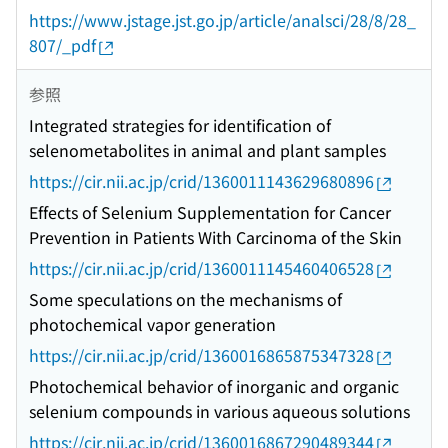
https://www.jstage.jst.go.jp/article/analsci/28/8/28_
807/_pdf
参照
Integrated strategies for identification of
selenometabolites in animal and plant samples
https://cir.nii.ac.jp/crid/1360011143629680896
Effects of Selenium Supplementation for Cancer
Prevention in Patients With Carcinoma of the Skin
https://cir.nii.ac.jp/crid/1360011145460406528
Some speculations on the mechanisms of
photochemical vapor generation
https://cir.nii.ac.jp/crid/1360016865875347328
Photochemical behavior of inorganic and organic
selenium compounds in various aqueous solutions
https://cir.nii.ac.jp/crid/1360016867290489344