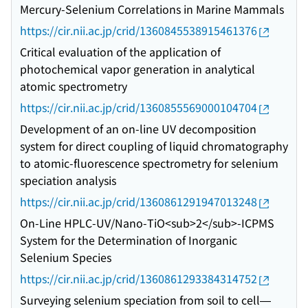
Mercury-Selenium Correlations in Marine Mammals
https://cir.nii.ac.jp/crid/1360845538915461376
Critical evaluation of the application of
photochemical vapor generation in analytical
atomic spectrometry
https://cir.nii.ac.jp/crid/1360855569000104704
Development of an on-line UV decomposition
system for direct coupling of liquid chromatography
to atomic-fluorescence spectrometry for selenium
speciation analysis
https://cir.nii.ac.jp/crid/1360861291947013248
On-Line HPLC-UV/Nano-TiO<sub>2</sub>-ICPMS
System for the Determination of Inorganic
Selenium Species
https://cir.nii.ac.jp/crid/1360861293384314752
Surveying selenium speciation from soil to cell—