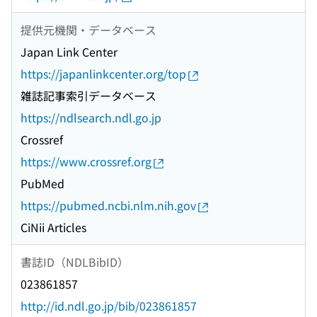
提供元機関・データベース
Japan Link Center
https://japanlinkcenter.org/top
雑誌記事索引データベース
https://ndlsearch.ndl.go.jp
Crossref
https://www.crossref.org
PubMed
https://pubmed.ncbi.nlm.nih.gov
CiNii Articles
書誌ID（NDLBibID）
023861857
http://id.ndl.go.jp/bib/023861857