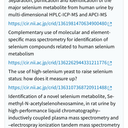
Separation, purification and identification of the
major selenium metabolite from human urine by
multi-dimensional HPLC-ICP-MS and APCI-MS
https://cir.nii.ac.jp/crid/1361981470634900480
Complementary use of molecular and element-
specific mass spectrometry for identification of
selenium compounds related to human selenium
metabolism
https://cir.nii.ac.jp/crid/1362262944331211776
The use of high-selenium yeast to raise selenium
status: how does it measure up?
https://cir.nii.ac.jp/crid/1363107368720911488
Identification of a novel selenium metabolite, Se-
methyl-N-acetylselenohexosamine, in rat urine by
high-performance liquid chromatography–
inductively coupled plasma mass spectrometry and
–electrospray ionization tandem mass spectrometry