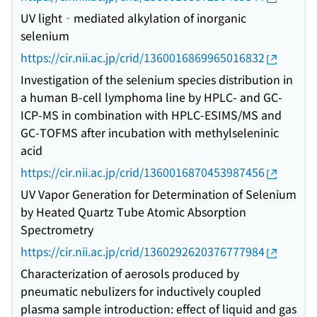
UV light‐mediated alkylation of inorganic
selenium
https://cir.nii.ac.jp/crid/1360016869965016832
Investigation of the selenium species distribution in
a human B-cell lymphoma line by HPLC- and GC-
ICP-MS in combination with HPLC-ESIMS/MS and
GC-TOFMS after incubation with methylseleninic
acid
https://cir.nii.ac.jp/crid/1360016870453987456
UV Vapor Generation for Determination of Selenium
by Heated Quartz Tube Atomic Absorption
Spectrometry
https://cir.nii.ac.jp/crid/1360292620376777984
Characterization of aerosols produced by
pneumatic nebulizers for inductively coupled
plasma sample introduction: effect of liquid and gas