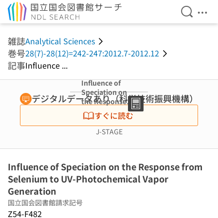
検索を開
メニ
本文へ移動
雑誌
Analytical Sciences
巻号
28(7)-28(12)=242-247:2012.7-2012.12
記事
Influence ...
Influence of
Speciation on
デジタルデータあり（科学技術振興機構）
the Response
from Selenium
すぐに読む
to UV-
Photochemical
J-STAGE
Vapor
Generation
Influence of Speciation on the Response from
Selenium to UV-Photochemical Vapor
Generation
国立国会図書館請求記号
Z54-F482