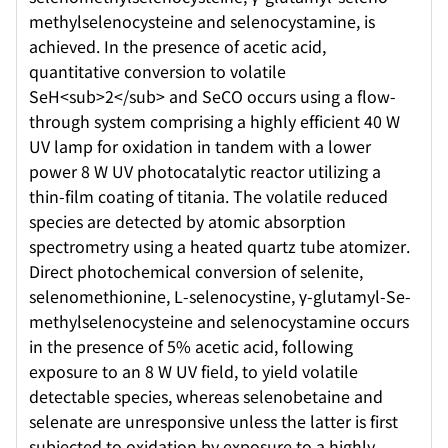
methylselenocysteine and selenocystamine, is
achieved. In the presence of acetic acid,
quantitative conversion to volatile
SeH<sub>2</sub> and SeCO occurs using a flow-
through system comprising a highly efficient 40 W
UV lamp for oxidation in tandem with a lower
power 8 W UV photocatalytic reactor utilizing a
thin-film coating of titania. The volatile reduced
species are detected by atomic absorption
spectrometry using a heated quartz tube atomizer.
Direct photochemical conversion of selenite,
selenomethionine, L-selenocystine, γ-glutamyl-Se-
methylselenocysteine and selenocystamine occurs
in the presence of 5% acetic acid, following
exposure to an 8 W UV field, to yield volatile
detectable species, whereas selenobetaine and
selenate are unresponsive unless the latter is first
subjected to oxidation by exposure to a highly