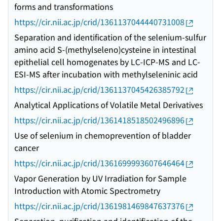
forms and transformations
https://cir.nii.ac.jp/crid/1361137044440731008
Separation and identification of the selenium-sulfur
amino acid S-(methylseleno)cysteine in intestinal
epithelial cell homogenates by LC-ICP-MS and LC-
ESI-MS after incubation with methylseleninic acid
https://cir.nii.ac.jp/crid/1361137045426385792
Analytical Applications of Volatile Metal Derivatives
https://cir.nii.ac.jp/crid/1361418518502496896
Use of selenium in chemoprevention of bladder
cancer
https://cir.nii.ac.jp/crid/1361699993607646464
Vapor Generation by UV Irradiation for Sample
Introduction with Atomic Spectrometry
https://cir.nii.ac.jp/crid/1361981469847637376