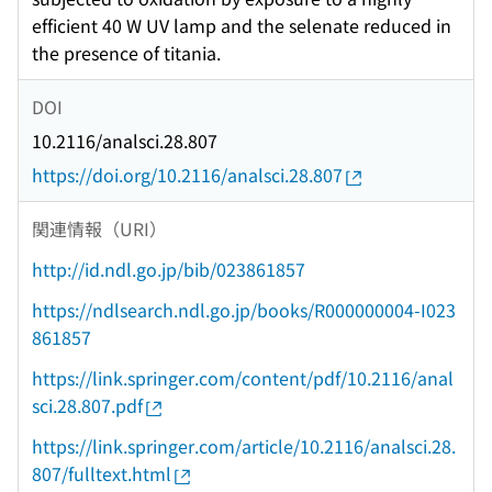
efficient 40 W UV lamp and the selenate reduced in
the presence of titania.
DOI
10.2116/analsci.28.807
https://doi.org/10.2116/analsci.28.807
関連情報（URI）
http://id.ndl.go.jp/bib/023861857
https://ndlsearch.ndl.go.jp/books/R000000004-I023
861857
https://link.springer.com/content/pdf/10.2116/anal
sci.28.807.pdf
https://link.springer.com/article/10.2116/analsci.28.
807/fulltext.html