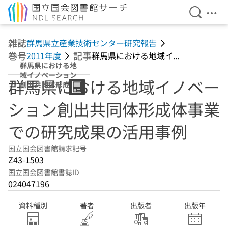
検索を開
メニ
本文へ移動
雑誌
群馬県立産業技術センター研究報告
巻号
記事
2011年度
群馬県における地域イ...
群馬県における地
域イノベーション
群馬県における地域イノベー
創出共同体形成体
事業での研究成果
ション創出共同体形成体事業
の活用事例
での研究成果の活用事例
国立国会図書館請求記号
Z43-1503
国立国会図書館書誌ID
024047196
資料種別
著者
出版者
出版年