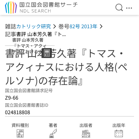
検索を開
メニ
本文へ移動
雑誌
巻号
カトリック研究
82号 2013年
記事
書評 山本芳久著『ト...
書評 山本芳久著
『トマス・アクィ
書評 山本芳久著『トマス・
ナスにおける人格
(ペルソナ)の存在
アクィナスにおける人格(ペ
論』
ルソナ)の存在論』
国立国会図書館請求記号
Z9-66
国立国会図書館書誌ID
024818808
資料種別
著者
出版者
出版年