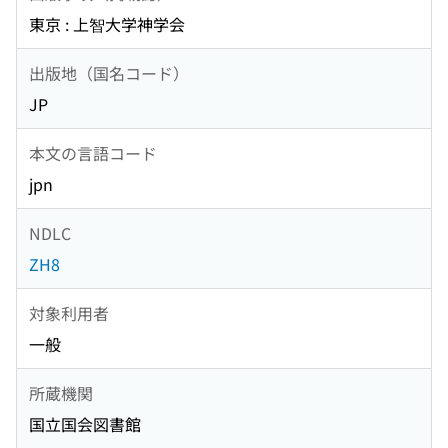
東京 : 上智大学神学会
出版地（国名コード）
JP
本文の言語コード
jpn
NDLC
ZH8
対象利用者
一般
所蔵機関
国立国会図書館