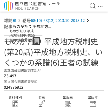
検索を開
メニ
本文へ移動
雑誌
巻号
税
68(10)-68(12):2013.10-2013.12
記事
ものがたり 平成地方...
ものがたり 平成
地方税制史(第20
ものがたり 平成地方税制史
話)平成地方税制
史、いくつかの系
(第20話)平成地方税制史、い
譜(6)王者の試練
くつかの系譜(6)王者の試練
国立国会図書館請求記号
Z3-497
国立国会図書館書誌ID
024976912
資料種別
著者
出版者
出版年