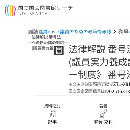
本文へ移動
雑誌
巻号
議員navi : 議員のための政策情報誌
法律解説 番号法
への自治体の対応
法律解説 番
(議員実力養成講
座 番号法《マイ
(議員実力養成
ナンバー制度》
番号法と自治体)
ー制度》 番号
Z71-X8
国立国会図書館請求記号
02515313
国立国会図書館書誌ID
資料種別
著者
記事
宇賀 克也