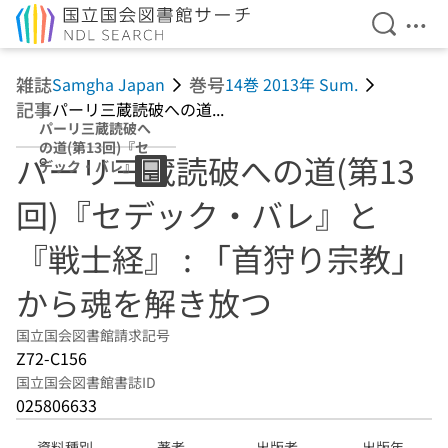
検索を開
メニ
本文へ移動
雑誌
巻号
Samgha Japan
14巻 2013年 Sum.
記事
パーリ三蔵読破への道...
パーリ三蔵読破へ
の道(第13回)『セ
パーリ三蔵読破への道(第13
デック・バレ』と
『戦士経』 : 「首
回)『セデック・バレ』と
狩り宗教」から魂
を解き放つ
『戦士経』 : 「首狩り宗教」
から魂を解き放つ
国立国会図書館請求記号
Z72-C156
国立国会図書館書誌ID
025806633
資料種別
著者
出版者
出版年