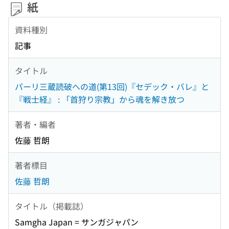
紙
資料種別
記事
タイトル
パーリ三蔵読破への道(第13回)『セデック・バレ』と
『戦士経』 : 「首狩り宗教」から魂を解き放つ
著者・編者
佐藤 哲朗
著者標目
佐藤 哲朗
タイトル（掲載誌）
Samgha Japan = サンガジャパン