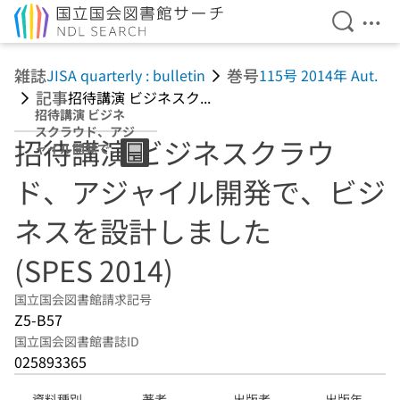
検索を開
メニ
本文へ移動
雑誌
巻号
JISA quarterly : bulletin
115号 2014年 Aut.
記事
招待講演 ビジネスク...
招待講演 ビジネ
スクラウド、アジ
招待講演 ビジネスクラウ
ャイル開発で、ビ
ジネスを設計しま
ド、アジャイル開発で、ビジ
した (SPES 2014)
ネスを設計しました
(SPES 2014)
国立国会図書館請求記号
Z5-B57
国立国会図書館書誌ID
025893365
資料種別
著者
出版者
出版年