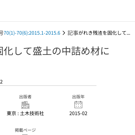
号
記事
70(1)-70(6):2015.1-2015.6
がれき残渣を固化して...
固化して盛土の中詰め材に
2
出版者
出版年
東京 : 土木技術社
2015-02
掲載ページ