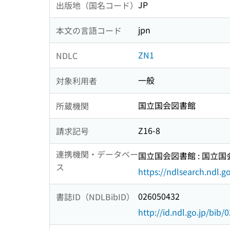
JP
出版地（国名コード）
jpn
本文の言語コード
ZN1
NDLC
一般
対象利用者
国立国会図書館
所蔵機関
Z16-8
請求記号
連携機関・データベー
国立国会図書館 : 国立
ス
https://ndlsearch.ndl.go
026050432
書誌ID（NDLBibID）
http://id.ndl.go.jp/bib