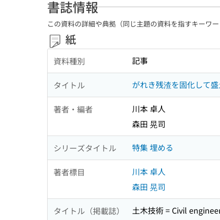
書誌情報
この資料の詳細や典拠（同じ主題の資料を指すキーワー
紙
記事
資料種別
がれき残渣を固化して盛
タイトル
川本 卓人
著者・編者
森田 晃司
特集 埋める
シリーズタイトル
川本 卓人
著者標目
森田 晃司
土木技術 = Civil engin
タイトル（掲載誌）