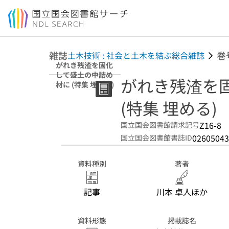
本文へ移動
雑誌
巻
土木技術 : 社会と土木を結ぶ総合雑誌
がれき残渣を固化
して盛土の中詰め
がれき残渣を
材に (特集 埋める)
(特集 埋める)
Z16-8
国立国会図書館請求記号
02605043
国立国会図書館書誌ID
資料種別
著者
記事
川本 卓人ほか
資料形態
掲載誌名