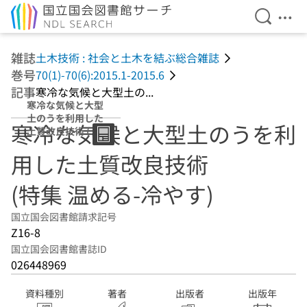
検索を開
メニ
本文へ移動
雑誌
土木技術 : 社会と土木を結ぶ総合雑誌
巻号
70(1)-70(6):2015.1-2015.6
記事
寒冷な気候と大型土の...
寒冷な気候と大型
土のうを利用した
寒冷な気候と大型土のうを利
土質改良技術 (特
集 温める-冷やす)
用した土質改良技術
(特集 温める-冷やす)
国立国会図書館請求記号
Z16-8
国立国会図書館書誌ID
026448969
資料種別
著者
出版者
出版年