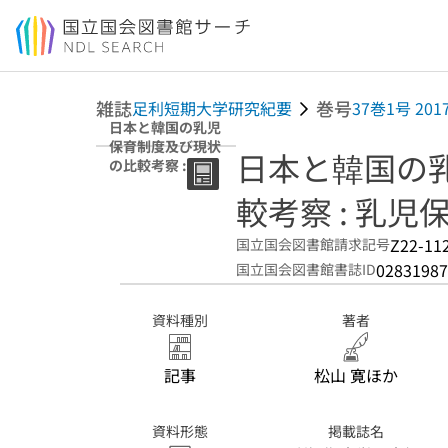
本文へ移動
雑誌
巻号
足利短期大学研究紀要
37巻1号 201
日本と韓国の乳児
保育制度及び現状
日本と韓国の
の比較考察 : 乳児
保育の教科書を通
較考察 : 乳
して
Z22-11
国立国会図書館請求記号
02831987
国立国会図書館書誌ID
資料種別
著者
記事
松山 寛ほか
資料形態
掲載誌名