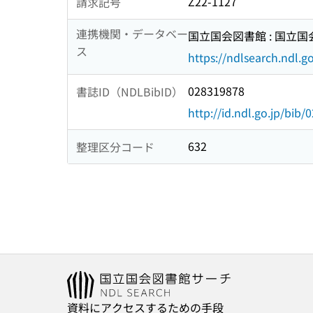
Z22-1127
請求記号
連携機関・データベー
国立国会図書館 : 国立
ス
https://ndlsearch.ndl.go
028319878
書誌ID（NDLBibID）
http://id.ndl.go.jp/bib
632
整理区分コード
資料にアクセスするための手段