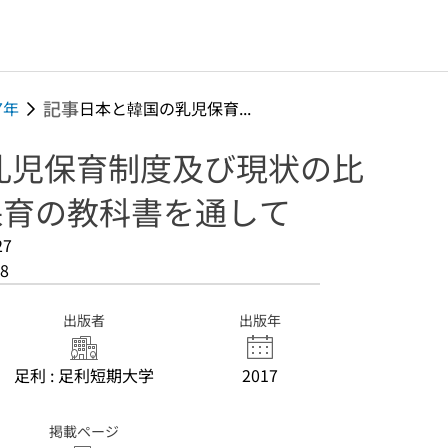
記事
7年
日本と韓国の乳児保育...
乳児保育制度及び現状の比
児保育の教科書を通して
27
8
出版者
出版年
足利 : 足利短期大学
2017
掲載ページ