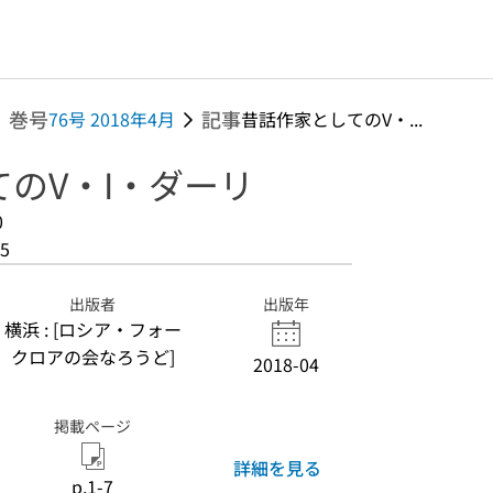
巻号
記事
76号 2018年4月
昔話作家としてのV・...
のV・I・ダーリ
0
5
出版者
出版年
横浜 : [ロシア・フォー
クロアの会なろうど]
2018-04
掲載ページ
詳細を見る
p.1-7