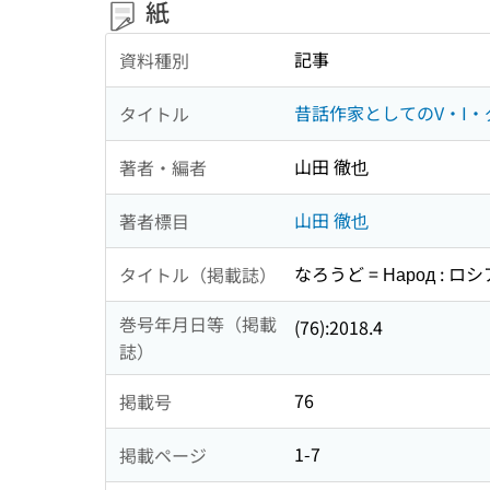
紙
記事
資料種別
昔話作家としてのV・I・
タイトル
山田 徹也
著者・編者
山田 徹也
著者標目
なろうど = Народ :
タイトル（掲載誌）
巻号年月日等（掲載
(76):2018.4
誌）
76
掲載号
1-7
掲載ページ