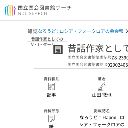
本文へ移動
雑誌
なろうど : ロシア・フォークロアの会会報
昔話作家としての
昔話作家として
V・I・ダーリ
Z8-239
国立国会図書館請求記号
02902405
国立国会図書館書誌ID
資料種別
著者
記事
山田 徹也
資料形態
掲載誌名
なろうど = Народ : ロ
シア・フォークロアの
紙