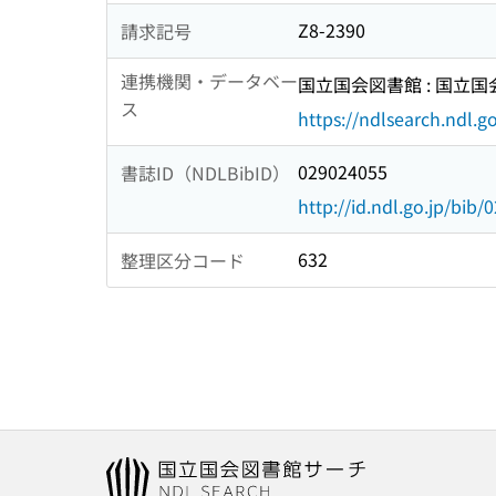
Z8-2390
請求記号
連携機関・データベー
国立国会図書館 : 国立
ス
https://ndlsearch.ndl.go
029024055
書誌ID（NDLBibID）
http://id.ndl.go.jp/bib
632
整理区分コード