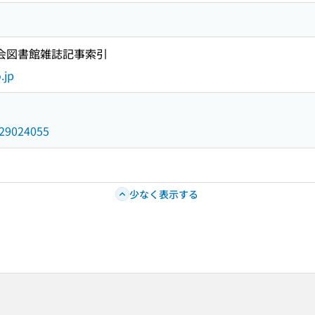
国会図書館雑誌記事索引
.jp
/029024055
少なく表示する