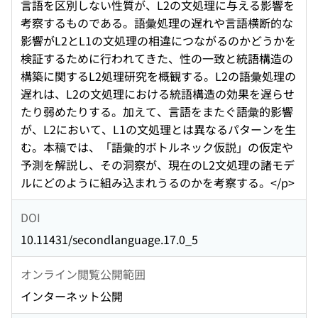
言語を区別しない性質が、L2の文処理に与える影響を
考察するものである。語彙処理の遅れや言語横断的な
影響がL2とL1の文処理の相違につながるのかどうかを
検証するために行われてきた、性の一致と統語構造の
構築に関するL2処理研究を概観する。L2の語彙処理の
遅れは、L2の文処理における統語構造の効果を遅らせ
たり弱めたりする。加えて、言語をまたぐ語彙的影響
が、L2において、L1の文処理とは異なるパターンを生
む。本稿では、「語彙的ボトルネック仮説」の仮定や
予測を解説し、その洞察が、現在のL2文処理の諸モデ
ルにどのように組み込まれうるのかを考察する。</p>
DOI
10.11431/secondlanguage.17.0_5
オンライン閲覧公開範囲
インターネット公開