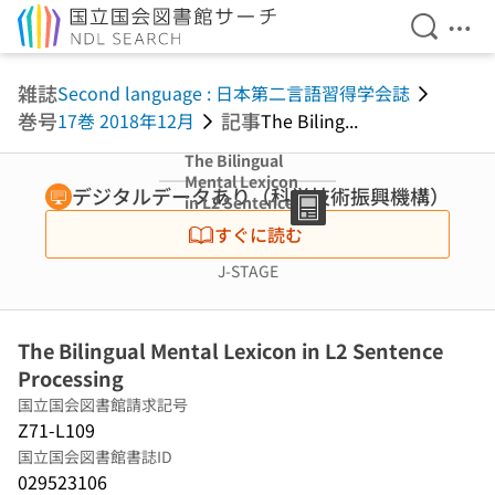
検索を開
メニ
本文へ移動
雑誌
Second language : 日本第二言語習得学会誌
巻号
記事
17巻 2018年12月
The Biling...
The Bilingual
Mental Lexicon
デジタルデータあり（科学技術振興機構）
in L2 Sentence
Processing
すぐに読む
J-STAGE
The Bilingual Mental Lexicon in L2 Sentence
Processing
国立国会図書館請求記号
Z71-L109
国立国会図書館書誌ID
029523106