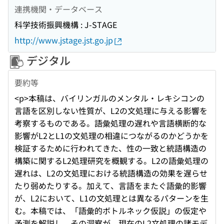
連携機関・データベース
科学技術振興機構 : J-STAGE
http://www.jstage.jst.go.jp
デジタル
要約等
<p>本稿は、バイリンガルのメンタル・レキシコンの
言語を区別しない性質が、L2の文処理に与える影響を
考察するものである。語彙処理の遅れや言語横断的な
影響がL2とL1の文処理の相違につながるのかどうかを
検証するために行われてきた、性の一致と統語構造の
構築に関するL2処理研究を概観する。L2の語彙処理の
遅れは、L2の文処理における統語構造の効果を遅らせ
たり弱めたりする。加えて、言語をまたぐ語彙的影響
が、L2において、L1の文処理とは異なるパターンを生
む。本稿では、「語彙的ボトルネック仮説」の仮定や
予測を解説し、その洞察が、現在のL2文処理の諸モデ