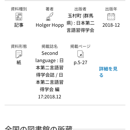
資料種別
著者
出版者
出版年
玉村町 (群馬
県) : 日本第二
記事
Holger Hopp
2018-12
言語習得学会
資料形態
掲載誌名
掲載ページ
Second
language : 日
紙
p.5-27
本第二言語習
詳細を見
得学会誌 / 日
る
本第二言語習
得学会 編
17:2018.12
全国の図書館の所蔵