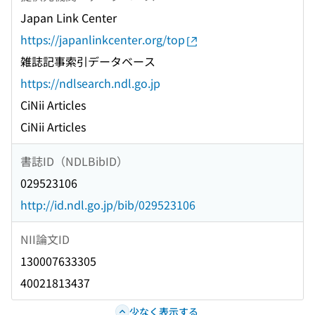
Japan Link Center
https://japanlinkcenter.org/top
雑誌記事索引データベース
https://ndlsearch.ndl.go.jp
CiNii Articles
CiNii Articles
書誌ID（NDLBibID）
029523106
http://id.ndl.go.jp/bib/029523106
NII論文ID
130007633305
40021813437
少なく表示する