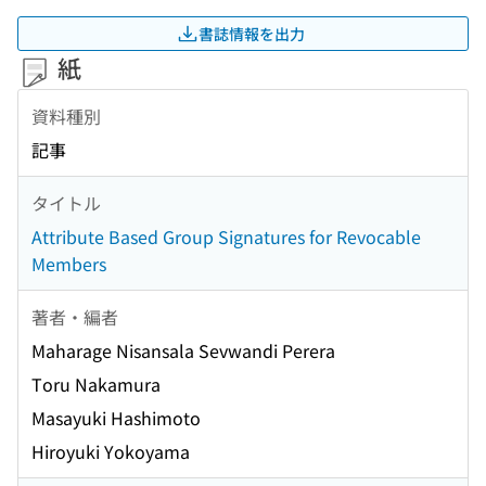
書誌情報を出力
紙
資料種別
記事
タイトル
Attribute Based Group Signatures for Revocable
Members
著者・編者
Maharage Nisansala Sevwandi Perera
Toru Nakamura
Masayuki Hashimoto
Hiroyuki Yokoyama