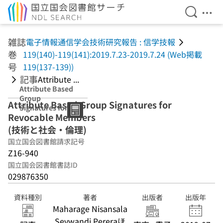
検索を開
メニ
本文へ移動
雑誌
電子情報通信学会技術研究報告 : 信学技報
巻
119(140)-119(141):2019.7.23-2019.7.24 (Web掲載
号
119(137-139))
記事
Attribute ...
Attribute Based
Group
Attribute Based Group Signatures for
Signatures for
Revocable Members
Revocable
Members (技術と
(技術と社会・倫理)
社会・倫理)
国立国会図書館請求記号
Z16-940
国立国会図書館書誌ID
029876350
資料種別
著者
出版者
出版年
Maharage Nisansala
Sevwandi Pereraほ