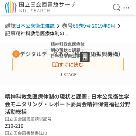
検索を開
メニ
本文へ移動
雑誌
巻号
日本公衆衛生雑誌
66巻9号 2019年9月
記事
精神科救急医療体制の...
精神科救急医療体
制の現状と課題 :
デジタルデータあり（科学技術振興機構）
日本公衆衛生学会
モニタリング・レ
すぐに読む
ポート委員会精神
保健福祉分野活動
J-STAGE
総括
精神科救急医療体制の現状と課題 : 日本公衆衛生学
会モニタリング・レポート委員会精神保健福祉分野
活動総括
国立国会図書館請求記号
Z19-216
国立国会図書館書誌ID