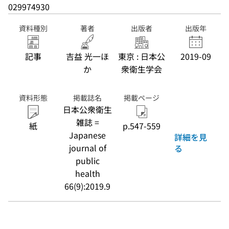
029974930
資料種別
著者
出版者
出版年
記事
吉益 光一ほ
東京 : 日本公
2019-09
か
衆衛生学会
資料形態
掲載誌名
掲載ページ
日本公衆衛生
雑誌 =
紙
p.547-559
Japanese
詳細を見
journal of
る
public
health
66(9):2019.9