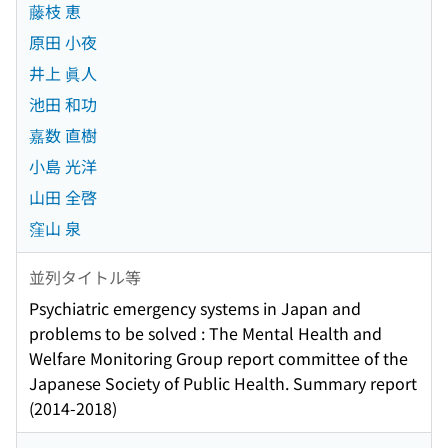
藤枝 恵
原田 小夜
井上 眞人
池田 和功
嘉数 直樹
小島 光洋
山田 全啓
窪山 泉
並列タイトル等
Psychiatric emergency systems in Japan and
problems to be solved : The Mental Health and
Welfare Monitoring Group report committee of the
Japanese Society of Public Health. Summary report
(2014-2018)