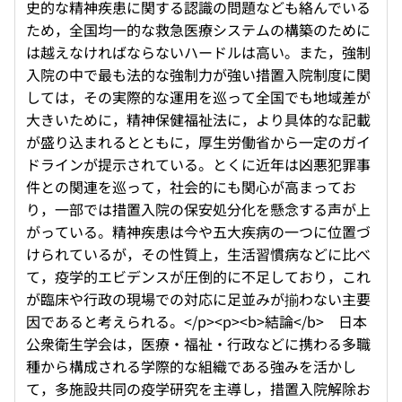
史的な精神疾患に関する認識の問題なども絡んでいる
ため，全国均一的な救急医療システムの構築のために
は越えなければならないハードルは高い。また，強制
入院の中で最も法的な強制力が強い措置入院制度に関
しては，その実際的な運用を巡って全国でも地域差が
大きいために，精神保健福祉法に，より具体的な記載
が盛り込まれるとともに，厚生労働省から一定のガイ
ドラインが提示されている。とくに近年は凶悪犯罪事
件との関連を巡って，社会的にも関心が高まってお
り，一部では措置入院の保安処分化を懸念する声が上
がっている。精神疾患は今や五大疾病の一つに位置づ
けられているが，その性質上，生活習慣病などに比べ
て，疫学的エビデンスが圧倒的に不足しており，これ
が臨床や行政の現場での対応に足並みが揃わない主要
因であると考えられる。</p><p><b>結論</b> 日本
公衆衛生学会は，医療・福祉・行政などに携わる多職
種から構成される学際的な組織である強みを活かし
て，多施設共同の疫学研究を主導し，措置入院解除お