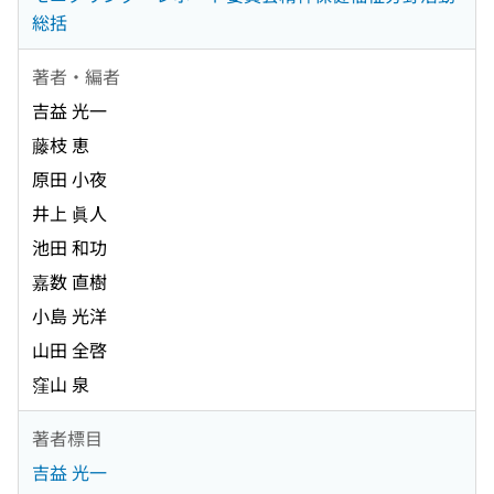
総括
著者・編者
吉益 光一
藤枝 恵
原田 小夜
井上 眞人
池田 和功
嘉数 直樹
小島 光洋
山田 全啓
窪山 泉
著者標目
吉益 光一