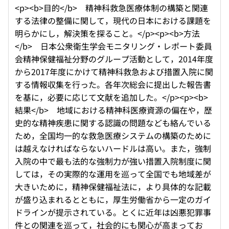
<p><b>目的</b> 精神科救急医療体制の構築と関連
する法律の整備に関して，現代の日本における課題を
明らかにし，解決策を探ること。</p><p><b>方法
</b> 日本公衆衛生学会モニタリング・レポート委員
会精神保健福祉分野のグループ活動として，2014年度
から2017年度にかけて精神科救急および措置入院に関
する情報収集を行った。各年次総会に提出した報告書
を基に，必要に応じて文献を追加した。</p><p><b>
結果</b> 地域における精神科医療資源の偏在や，歴
史的な精神疾患に関する認識の問題なども絡んでいる
ため，全国均一的な救急医療システムの構築のために
は越えなければならないハードルは高い。また，強制
入院の中で最も法的な強制力が強い措置入院制度に関
しては，その実際的な運用を巡って全国でも地域差が
大きいために，精神保健福祉法に，より具体的な記載
が盛り込まれるとともに，厚生労働省から一定のガイ
ドラインが提示されている。とくに近年は凶悪犯罪事
件との関連を巡って，社会的にも関心が高まってお