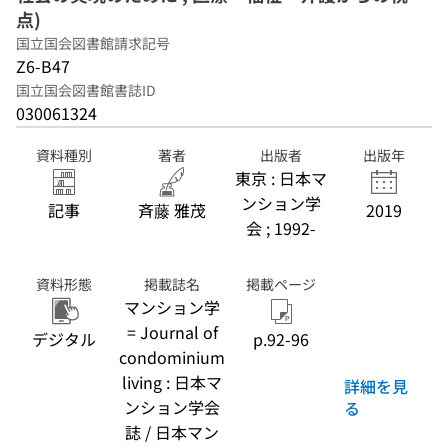
点)
国立国会図書館請求記号
Z6-B47
国立国会図書館書誌ID
030061324
資料種別
著者
出版者
出版年
東京 : 日本マ
ンション学
記事
斉藤 雅茂
2019
会 ; 1992-
資料形態
掲載誌名
掲載ページ
マンション学
= Journal of
デジタル
p.92-96
condominium
living : 日本マ
詳細を見
ンション学会
る
誌 / 日本マン