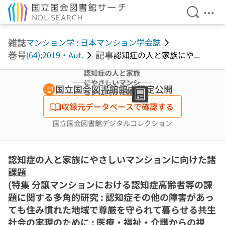
検索を開
メニ
本文へ移動
雑誌
マンション学 : 日本マンション学会誌
巻号
記事
(64);2019・Aut.
認知症の人と家族にや...
認知症の人と家族
にやさしいマンシ
国立国会図書館館内限定公開
ョンに向けた諸課
題 (特集 分譲マン
収録元データベースで確認する
ションにおける認
知症高齢者等の課
国立国会図書館デジタルコレクション
題に関する多角的
研究 : 認知症その
他の障害があって
認知症の人と家族にやさしいマンションに向けた諸
も住み慣れた地域
で尊厳を守られて
課題
暮らせる共生社会
(特集 分譲マンションにおける認知症高齢者等の課
の実現のために ;
題に関する多角的研究 : 認知症その他の障害があっ
医療・福祉・介護
からの視点)
ても住み慣れた地域で尊厳を守られて暮らせる共生
社会の実現のために ; 医療・福祉・介護からの視