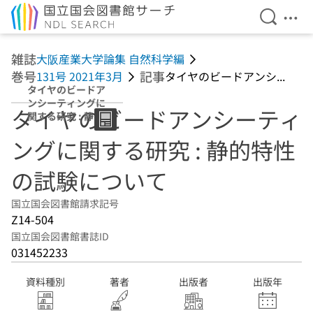
検索を開
メニ
本文へ移動
雑誌
大阪産業大学論集 自然科学編
巻号
記事
131号 2021年3月
タイヤのビードアンシ...
タイヤのビードア
ンシーティングに
タイヤのビードアンシーティ
関する研究 : 静的
特性の試験につい
ングに関する研究 : 静的特性
て
の試験について
国立国会図書館請求記号
Z14-504
国立国会図書館書誌ID
031452233
資料種別
著者
出版者
出版年