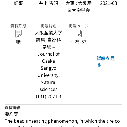
記事
井上 吉昭
大東 : 大阪産
2021-03
業大学学会
資料形態
掲載誌名
掲載ページ
大阪産業大学
論集. 自然科
紙
p.25-37
学編 =
Journal of
詳細を見
Osaka
る
Sangyo
University.
Natural
sciences
(131):2021.3
資料詳細
要約等：
The bead unseating phenomenon, in which the tire co