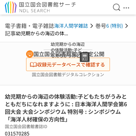
検索を開
メニ
本文へ移動
電子書籍・電子雑誌
巻号
海洋人間学雑誌
6 (特別)
記事
幼児期からの海辺の体...
幼児期からの海辺
の体験活動:子ど
国立国会図書館館内限定公開
もたちがうみとと
もだちになれます
収録元データベースで確認する
ように : 日本海洋
人間学会第6回大
国立国会図書館デジタルコレクション
会 大会シンポジ
ウム 特別号 : シン
ポジウム「海洋人
幼児期からの海辺の体験活動:子どもたちがうみと
材確保の方向性」
ともだちになれますように : 日本海洋人間学会第6
回大会 大会シンポジウム 特別号 : シンポジウム
「海洋人材確保の方向性」
国立国会図書館書誌ID
031570285