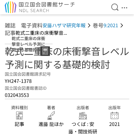
検索を開
メニ
本文へ移動
雑誌 電子資料
巻号
安藤ハザマ研究年報
9:2021
記事
乾式二重床の床衝撃音...
乾式二重床の床衝
撃音レベル予測に
乾式二重床の床衝撃音レベル
関する基礎的検討
予測に関する基礎的検討
国立国会図書館請求記号
YH247-1378
国立国会図書館書誌ID
032043553
資料種別
著者
出版者
出版年
記事
進藤 龍ほか
つくば : 安
2021
藤・間技術研