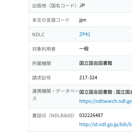
JP
出版地（国名コード）
jpn
本文の言語コード
ZP41
NDLC
一般
対象利用者
国立国会図書館
所蔵機関
Z17-324
請求記号
連携機関・データベー
国立国会図書館 : 国立
ス
https://ndlsearch.ndl.go
032226487
書誌ID（NDLBibID）
http://id.ndl.go.jp/bib