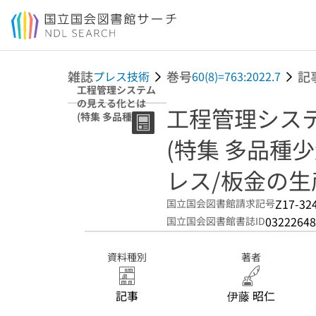
本文へ移動
雑誌
巻号
記
プレス技術
60(8)=763:2022.7
工程管理システム
の見える化とは
工程管理シス
(特集 多品種少
量・短納期を実現
(特集 多品種
するプレス/板金
の生産管理手法)
レス/板金の生
Z17-32
国立国会図書館請求記号
03222648
国立国会図書館書誌ID
資料種別
著者
記事
伊藤 昭仁