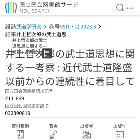
検索を開
メニ
本文へ移動
雑誌
巻号
武道学研究
55(1・2):2023.3
記事
井上哲次郎の武士道思...
井上哲次郎の武士
道思想に関する一
井上哲次郎の武士道思想に関
考察 : 近代武士道
隆盛以前からの連
する一考察 : 近代武士道隆盛
続性に着目して
以前からの連続性に着目して
国立国会図書館請求記号
Z11-669
国立国会図書館書誌ID
032890819
資料種別
著者
出版者
出版年