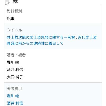
紙
資料種別
記事
タイトル
井上哲次郎の武士道思想に関する一考察 : 近代武士道
隆盛以前からの連続性に着目して
著者・編者
堀川 峻
酒井 利信
大石 純子
著者標目
堀川 峻
酒井 利信