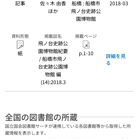
記事
佐々木 由香
船橋 : 船橋市
2018-03
ほか
飛ノ台史跡公
園博物館
資料形態
掲載誌名
掲載ページ
飛ノ台史跡公
園博物館紀要
紙
p.1-10
詳細を見
/ 船橋市飛ノ
る
台史跡公園博
物館 編
(14):2018.3
全国の図書館の所蔵
国立国会図書館サーチが連携している各図書館等から取得した所
蔵情報を表示します。