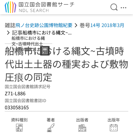
検索を開
メニ
本文へ移動
雑誌
巻号
飛ノ台史跡公園博物館紀要
14号 2018年3月
記事
船橋市における縄文~...
船橋市における縄
文~古墳時代出土
船橋市における縄文~古墳時
土器の種実および
敷物圧痕の同定
代出土土器の種実および敷物
圧痕の同定
国立国会図書館請求記号
Z71-L886
国立国会図書館書誌ID
033058165
資料種別
著者
出版者
出版年