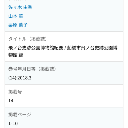
佐々木 由香
山本 華
栗原 薫子
タイトル（掲載誌）
飛ノ台史跡公園博物館紀要 / 船橋市飛ノ台史跡公園博
物館 編
巻号年月日等（掲載誌）
(14):2018.3
掲載号
14
掲載ページ
1-10