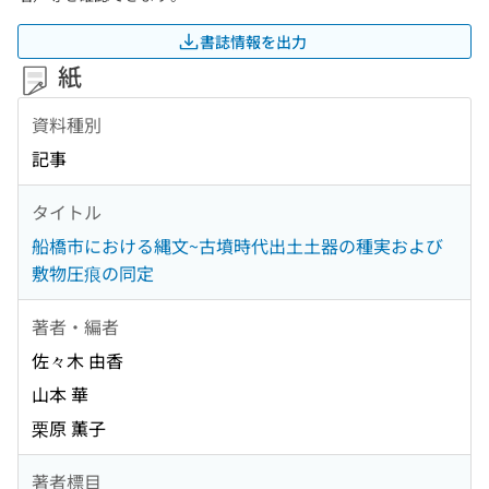
書誌情報を出力
紙
資料種別
記事
タイトル
船橋市における縄文~古墳時代出土土器の種実および
敷物圧痕の同定
著者・編者
佐々木 由香
山本 華
栗原 薫子
著者標目