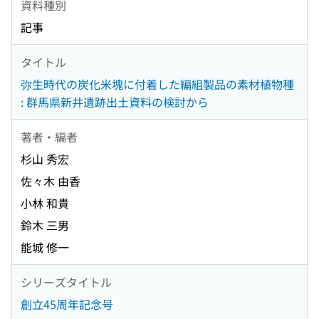
資料種別
記事
タイトル
弥生時代の炭化米塊に付着した編組製品の素材植物種
: 群馬県新井遺跡出土資料の検討から
著者・編者
杉山 秀宏
佐々木 由香
小林 和貴
鈴木 三男
能城 修一
シリーズタイトル
創立45周年記念号