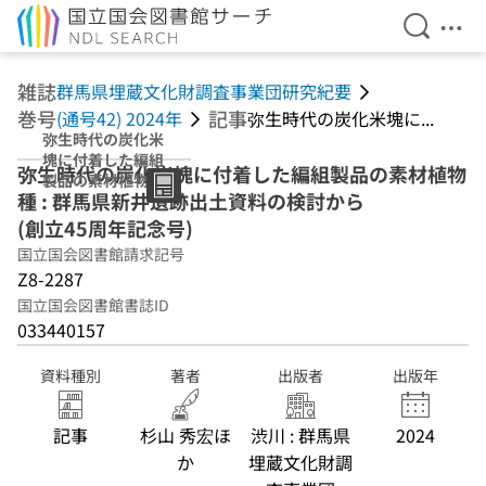
検索を開
メニ
本文へ移動
雑誌
群馬県埋蔵文化財調査事業団研究紀要
巻号
記事
(通号42) 2024年
弥生時代の炭化米塊に...
弥生時代の炭化米
塊に付着した編組
弥生時代の炭化米塊に付着した編組製品の素材植物
製品の素材植物種
種 : 群馬県新井遺跡出土資料の検討から
: 群馬県新井遺跡
出土資料の検討か
(創立45周年記念号)
ら (創立45周年記
国立国会図書館請求記号
念号)
Z8-2287
国立国会図書館書誌ID
033440157
資料種別
著者
出版者
出版年
記事
杉山 秀宏ほ
渋川 : 群馬県
2024
か
埋蔵文化財調