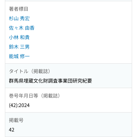
著者標目
杉山 秀宏
佐々木 由香
小林 和貴
鈴木 三男
能城 修一
タイトル（掲載誌）
群馬県埋蔵文化財調査事業団研究紀要
巻号年月日等（掲載誌）
(42):2024
掲載号
42