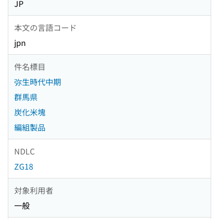
JP
本文の言語コード
jpn
件名標目
弥生時代中期
群馬県
炭化米塊
編組製品
NDLC
ZG18
対象利用者
一般