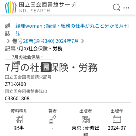
検索を開
メニ
本文へ移動
雑
経理woman : 経理・総務の仕事が丸ごと分かる月刊
誌
誌
巻号
28巻(通号340) 2024年7月
記事
7月の社会保険・労務
7月の社会保険・
労務
7月の社会保険・労務
国立国会図書館請求記号
Z71-X400
国立国会図書館書誌ID
033601808
資料種別
著者
出版者
出版年
記事
-
東京 : 研修出
2024-07
版