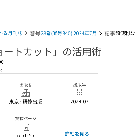
巻号
記事
分かる月刊誌
28巻(通号340) 2024年7月
超便利な「
ョートカット」の活用術
00
3
出版者
出版年
東京 : 研修出版
2024-07
掲載ページ
詳細を見る
p.51-55