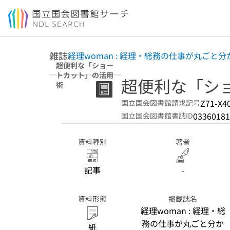
本文へ移動
雑誌
経理woman : 経理・総務の仕事が丸ごと
超便利な「ショー
トカット」の活用
超便利な「シ
術
Z71-X4
国立国会図書館請求記号
03360181
国立国会図書館書誌ID
資料種別
著者
記事
-
資料形態
掲載誌名
経理woman : 経理・総
務の仕事が丸ごと分か
紙