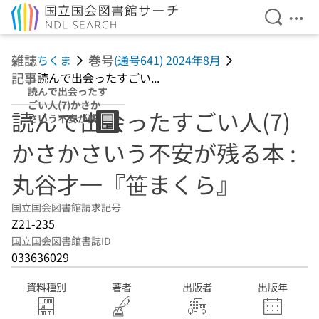
検索を開
メニ
本文へ移動
雑誌
巻号
ちくま
(通号641) 2024年8月
記事
読んで出会ったすごい...
読んで出会ったす
ごい人(7)かさか
読んで出会ったすごい人(7)
さいう不安が残る
本 : 丸谷才一『笹
かさかさいう不安が残る本 :
まくら』
丸谷才一『笹まくら』
国立国会図書館請求記号
Z21-235
国立国会図書館書誌ID
033636029
資料種別
著者
出版者
出版年