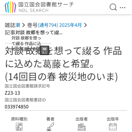
検索を開
メニ
本文へ移動
雑誌
巻号
潮
(通号794) 2025年4月
記事
対談 故郷を想って綴...
対談 故郷を想っ
て綴る 作品に込
対談 故郷を想って綴る 作品
めた葛藤と希望。
(14回目の春 被災
に込めた葛藤と希望。
地のいま)
(14回目の春 被災地のいま)
国立国会図書館請求記号
Z23-13
国立国会図書館書誌ID
033974850
資料種別
著者
出版者
出版年