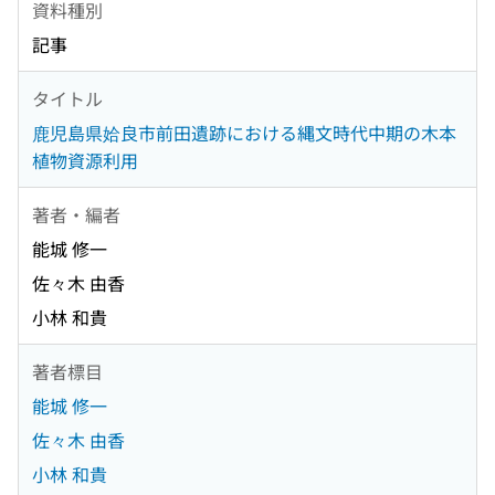
資料種別
記事
タイトル
鹿児島県姶良市前田遺跡における縄文時代中期の木本
植物資源利用
著者・編者
能城 修一
佐々木 由香
小林 和貴
著者標目
能城 修一
佐々木 由香
小林 和貴