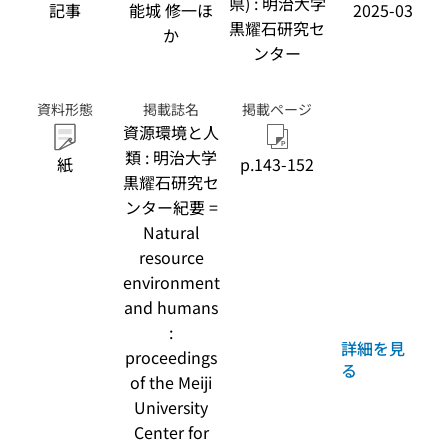
県) : 明治大学
記事
能城 修一ほ
2025-03
黒耀石研究セ
か
ンター
資料形態
掲載誌名
掲載ページ
資源環境と人
類 : 明治大学
紙
p.143-152
黒耀石研究セ
ンター紀要 =
Natural
resource
environment
and humans
:
詳細を見
proceedings
る
of the Meiji
University
Center for