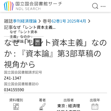
検索を開
メニ
本文へ移動
雑誌
巻号
季刊経済理論
62巻1号 2025年4月
記事
なぜ「レント資本主義...
なぜ「レント資本
主義」なのか :
なぜ「レント資本主義」なの
『資本論』第3部
草稿の視角から
か : 『資本論』第3部草稿の
視角から
国立国会図書館請求記号
Z41-1347
国立国会図書館書誌ID
034155590
資料種別
著者
出版者
出版年
東京 : 経済理