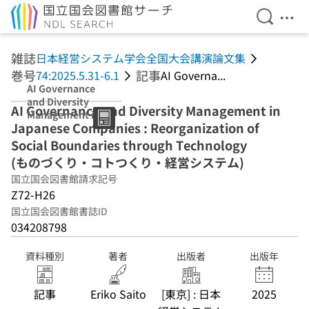
検索を開
メニ
本文へ移動
雑誌
日本経営システム学会全国大会講演論文集
巻号
記事
74:2025.5.31-6.1
AI Governa...
AI Governance
and Diversity
AI Governance and Diversity Management in
Management in
Japanese Companies : Reorganization of
Japanese
Companies :
Social Boundaries through Technology
Reorganization
(ものづくり・コトつくり・経営システム)
of Social
国立国会図書館請求記号
Boundaries
through
Z72-H26
Technology (も
国立国会図書館書誌ID
のづくり・コトつ
034208798
くり・経営システ
ム)
資料種別
著者
出版者
出版年
記事
Eriko Saito
[東京] : 日本
2025