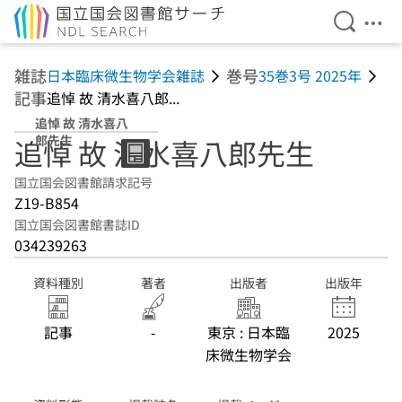
検索を開
メニ
本文へ移動
雑誌
巻号
日本臨床微生物学会雑誌
35巻3号 2025年
記事
追悼 故 清水喜八郎...
追悼 故 清水喜八
郎先生
追悼 故 清水喜八郎先生
国立国会図書館請求記号
Z19-B854
国立国会図書館書誌ID
034239263
資料種別
著者
出版者
出版年
記事
-
東京 : 日本臨
2025
床微生物学会