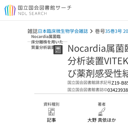
本文へ移動
雑誌
巻号
日本臨床微生物学会雑誌
35巻3号 2
Nocardia属菌臨
床分離株を用いた
Nocardia
質量分析装置
VITEK MSの同定
分析装置VITE
精度評価および薬
剤感受性結果
び薬剤感受性
Z19-B8
国立国会図書館請求記号
03423938
国立国会図書館書誌ID
資料種別
著者
記事
大野 真依ほか