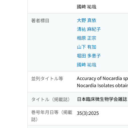
國﨑 祐哉
大野 真依
著者標目
清祐 麻紀子
相原 正宗
山下 有加
堀田 多恵子
國﨑 祐哉
Accuracy of Nocardia sp
並列タイトル等
Nocardia Isolates obtai
日本臨床微生物学会雑誌 = The jo
タイトル（掲載誌）
巻号年月日等（掲載
35(3):2025
誌）