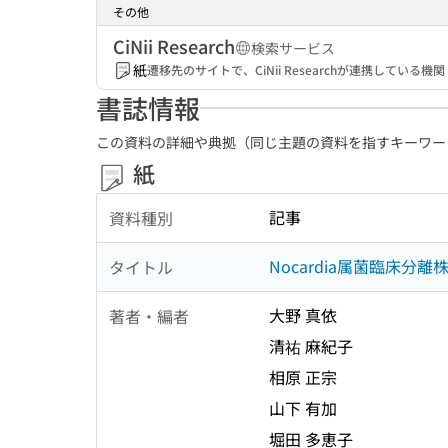
その他
CiNii Research
検索サービス
紙
遷移先のサイトで、CiNii Researchが連携してい
書誌情報
この資料の詳細や典拠（同じ主題の資料を指すキーワー
紙
記事
資料種別
Nocardia属菌臨床分
タイトル
大野 真依
著者・編者
清祐 麻紀子
相原 正宗
山下 有加
堀田 多恵子