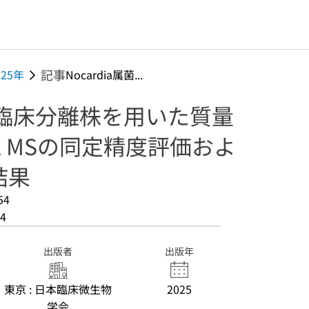
記事
025年
Nocardia属菌...
属菌臨床分離株を用いた質量
K MSの同定精度評価およ
結果
54
4
出版者
出版年
東京 : 日本臨床微生物
2025
学会