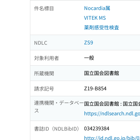
Nocardia属
件名標目
VITEK MS
薬剤感受性検査
ZS9
NDLC
一般
対象利用者
国立国会図書館
所蔵機関
Z19-B854
請求記号
連携機関・データベー
国立国会図書館 : 国立
ス
https://ndlsearch.ndl.go
034239384
書誌ID（NDLBibID）
http://id.ndl.go.jp/bib