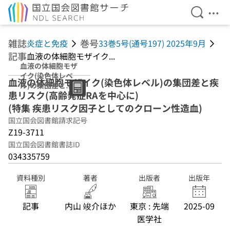
検索を開
メニ
本文へ移動
雑誌
巻号
炎症と免疫
33巻5号(通号197) 2025年9月
記事
血液の体細胞モザイク...
血液の体細胞モザ
イク(染色体レベ
血液の体細胞モザイク(染色体レベル)の集団差と疾
ル)の集団差と疾
患リスク(高齢発症RAを中心に)
患リスク(高齢発
症RAを中心に)
(特集 疾患リスク因子としてのクローン性造血)
(特集 疾患リスク
国立国会図書館請求記号
因子としてのクロ
Z19-3711
ーン性造血)
国立国会図書館書誌ID
034335759
資料種別
著者
出版者
出版年
記事
内山 竣介ほか
東京 : 先端
2025-09
医学社