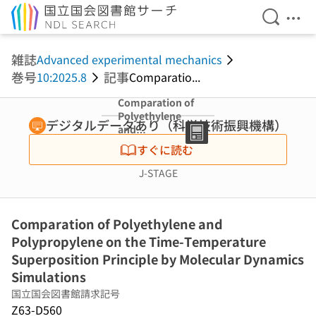
検索を開
メニ
本文へ移動
雑誌
Advanced experimental mechanics
巻号
記事
10:2025.8
Comparatio...
Comparation of
Polyethylene
デジタルデータあり（科学技術振興機構）
and
Polypropylene
すぐに読む
on the Time-
Temperature
J-STAGE
Superposition
Principle by
Molecular
Comparation of Polyethylene and
Dynamics
Simulations
Polypropylene on the Time-Temperature
Superposition Principle by Molecular Dynamics
Simulations
国立国会図書館請求記号
Z63-D560