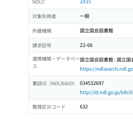
ZA15
NDLC
一般
対象利用者
国立国会図書館
所蔵機関
Z2-66
請求記号
連携機関・データベー
国立国会図書館 : 国立
ス
https://ndlsearch.ndl.go
034532697
書誌ID（NDLBibID）
http://id.ndl.go.jp/bib
632
整理区分コード