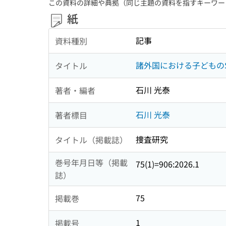
この資料の詳細や典拠（同じ主題の資料を指すキーワー
紙
記事
資料種別
諸外国における子どもの
タイトル
石川 光泰
著者・編者
石川 光泰
著者標目
捜査研究
タイトル（掲載誌）
巻号年月日等（掲載
75(1)=906:2026.1
誌）
75
掲載巻
1
掲載号