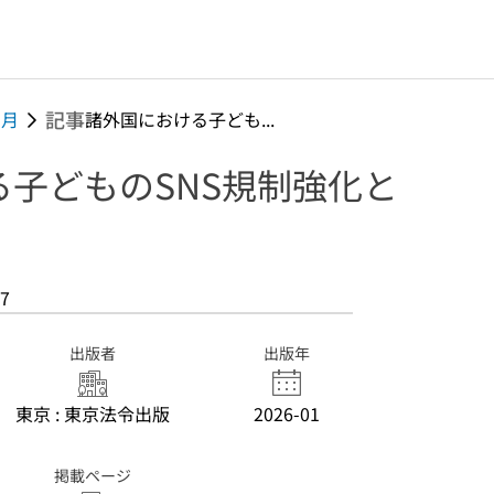
記事
1月
諸外国における子ども...
子どものSNS規制強化と
7
出版者
出版年
東京 : 東京法令出版
2026-01
掲載ページ