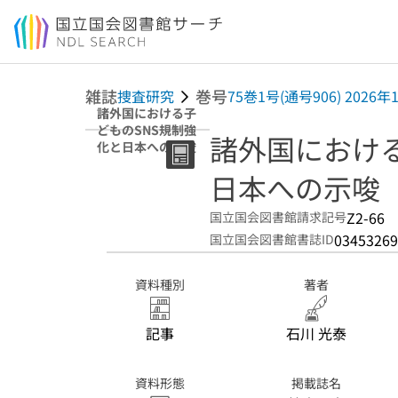
本文へ移動
雑誌
巻号
捜査研究
75巻1号(通号906) 2026年
諸外国における子
どものSNS規制強
諸外国における
化と日本への示唆
日本への示唆
Z2-66
国立国会図書館請求記号
03453269
国立国会図書館書誌ID
資料種別
著者
記事
石川 光泰
資料形態
掲載誌名