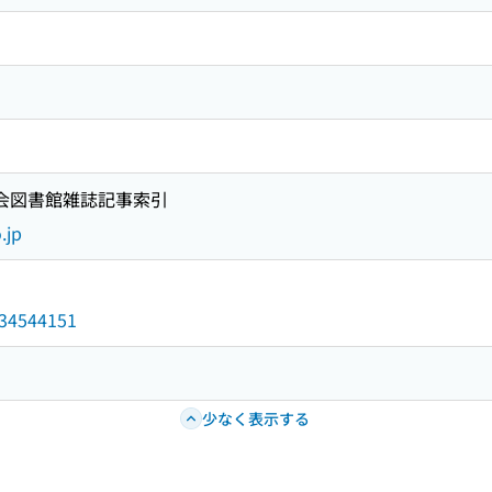
国会図書館雑誌記事索引
.jp
/034544151
少なく表示する