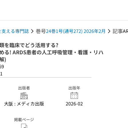
巻号
記事
現場を支える専門誌
24巻1号(通号272) 2026年2月
A
n分類を臨床でどう活用する?
める! ARDS患者の人工呼吸管理・看護・リハ
解)
69
1
出版者
出版年
大阪 : メディカ出版
2026-02
掲載ページ