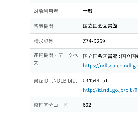
一般
対象利用者
国立国会図書館
所蔵機関
Z74-D269
請求記号
連携機関・データベー
国立国会図書館 : 国立
ス
https://ndlsearch.ndl.go
034544151
書誌ID（NDLBibID）
http://id.ndl.go.jp/bib
632
整理区分コード