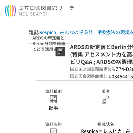
本文へ移動
雑誌
Respica : みんなの呼吸器 : 呼吸療法の
ARDSの新定義と
Berlin分類を臨床
ARDSの新定義とBerli
でどう活用する?
(特集 アセスメント力を高
(特集 アセスメン
ト力を高める!
ビリQ&A ; ARDSの病態理
ARDS患者の人工
Z74-D2
国立国会図書館請求記号
呼吸管理・看護・
03454415
国立国会図書館書誌ID
リハビリQ&A ;
ARDSの病態理解)
資料種別
著者
記事
-
資料形態
掲載誌名
Respica = レスピカ : み