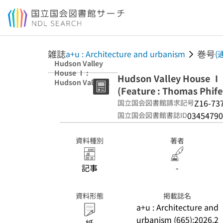
本文へ移動
雑誌
巻号
a+u : Architecture and urbanism
(
Hudson Valley
House Ⅰ :
Hudson Valley House Ⅰ 
Hudson Valley,
(Feature : Thomas Phife
United States
2013 (Feature :
Z16-73
国立国会図書館請求記号
Thomas Phifer)
03454790
国立国会図書館書誌ID
資料種別
著者
記事
-
資料形態
掲載誌名
a+u : Architecture and
urbanism (665):2026.2