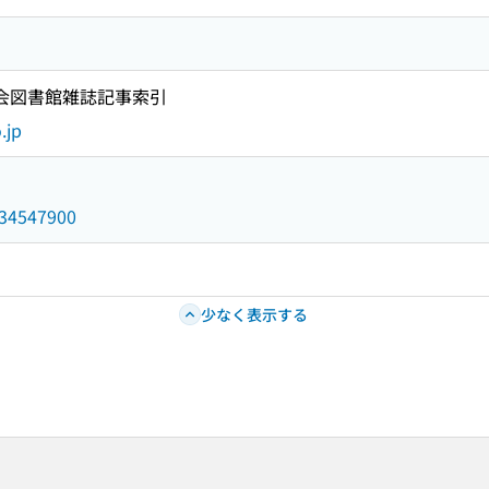
国会図書館雑誌記事索引
.jp
/034547900
少なく表示する