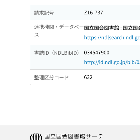
Z16-737
請求記号
連携機関・データベー
国立国会図書館 : 国立
ス
https://ndlsearch.ndl.go
034547900
書誌ID（NDLBibID）
http://id.ndl.go.jp/bib
632
整理区分コード