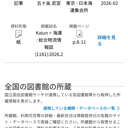
記事
五十嵐 武宣
東京 : 日本海
2026-02
運集会所
資料形態
掲載誌名
掲載ページ
Kaiun = 海運
詳細を見
: 総合物流情
紙
p.8-11
る
報誌
(1181):2026.2
全国の図書館の所蔵
国立国会図書館サーチが連携している各図書館等から取得した所
蔵情報を表示します。
連携している機関・データベースの一覧
所蔵館、利用可否等の詳細・最新状況は情報提供元の各館のサイ
ト・データベースで直接ご確認ください。所蔵館から取寄せるこ