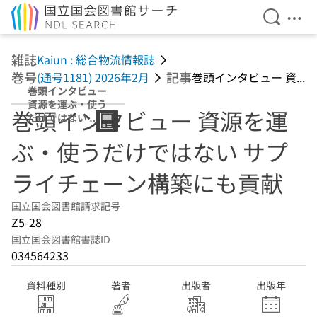
検索を開
メニ
本文へ移動
雑誌
Kaiun : 総合物流情報誌
巻号
記事
(通号1181) 2026年2月
巻頭インタビュー 資...
巻頭インタビュー
資源を運ぶ・使う
巻頭インタビュー 資源を運
だけではない サ
プライチェーン構
ぶ・使うだけではない サプ
築にも貢献
ライチェーン構築にも貢献
国立国会図書館請求記号
Z5-28
国立国会図書館書誌ID
034564233
資料種別
著者
出版者
出版年