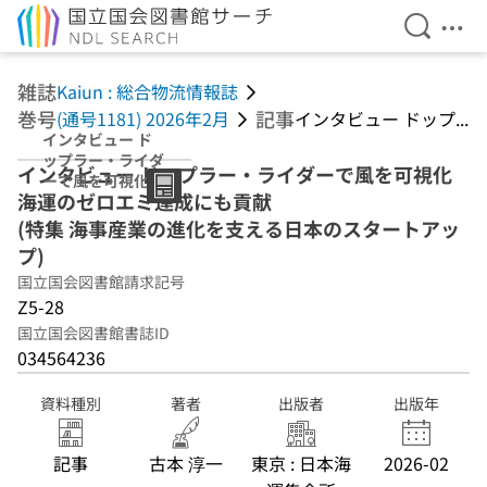
検索を開
メニ
本文へ移動
雑誌
Kaiun : 総合物流情報誌
巻号
記事
(通号1181) 2026年2月
インタビュー ドップ...
インタビュー ド
ップラー・ライダ
インタビュー ドップラー・ライダーで風を可視化
ーで風を可視化
海運のゼロエミ達成にも貢献
海運のゼロエミ達
成にも貢献 (特集
(特集 海事産業の進化を支える日本のスタートアッ
海事産業の進化を
プ)
支える日本のスタ
国立国会図書館請求記号
ートアップ)
Z5-28
国立国会図書館書誌ID
034564236
資料種別
著者
出版者
出版年
記事
古本 淳一
東京 : 日本海
2026-02