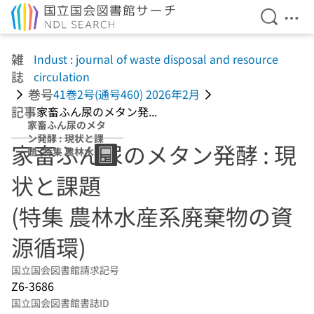
検索を開
メニ
本文へ移動
雑
Indust : journal of waste disposal and resource
誌
circulation
巻号
41巻2号(通号460) 2026年2月
記事
家畜ふん尿のメタン発...
家畜ふん尿のメタ
ン発酵 : 現状と課
家畜ふん尿のメタン発酵 : 現
題 (特集 農林水産
系廃棄物の資源循
状と課題
環)
(特集 農林水産系廃棄物の資
源循環)
国立国会図書館請求記号
Z6-3686
国立国会図書館書誌ID