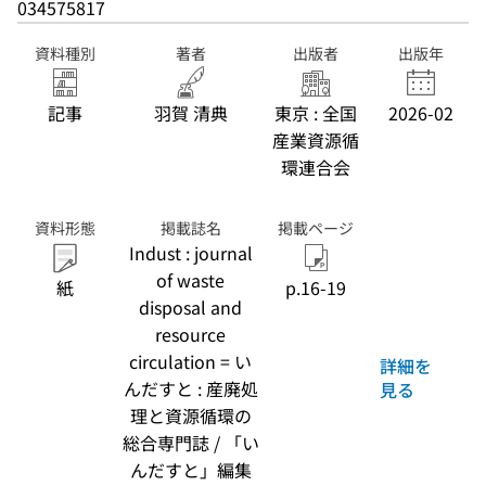
034575817
資料種別
著者
出版者
出版年
記事
羽賀 清典
東京 : 全国
2026-02
産業資源循
環連合会
資料形態
掲載誌名
掲載ページ
Indust : journal
of waste
紙
p.16-19
disposal and
resource
circulation = い
詳細を
んだすと : 産廃処
見る
理と資源循環の
総合専門誌 / 「い
んだすと」編集