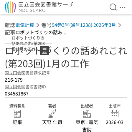
検索を開
メニ
本文へ移動
雑誌
巻号
電気計算
94巻3号(通号1238) 2026年3月
記事
ロボットづくりの話あ...
ロボットづくりの
話あれこれ(第203
ロボットづくりの話あれこれ
回)1月の工作
(第203回)1月の工作
国立国会図書館請求記号
Z16-179
国立国会図書館書誌ID
034581867
資料種別
著者
出版者
出版年
記事
天野 仁司
東京 : 電気
2026-03
書院