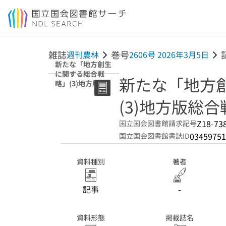
本文へ移動
雑誌
巻号
週刊農林
2606号 2026年3月5日
新たな「地方創生
に関する総合戦
新たな「地方
略」(3)地方版総
合戦略の手引きを
(3)地方版総
策定
Z18-73
国立国会図書館請求記号
03459751
国立国会図書館書誌ID
資料種別
著者
記事
-
資料形態
掲載誌名