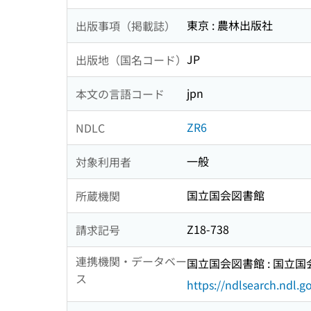
東京 : 農林出版社
出版事項（掲載誌）
JP
出版地（国名コード）
jpn
本文の言語コード
ZR6
NDLC
一般
対象利用者
国立国会図書館
所蔵機関
Z18-738
請求記号
連携機関・データベー
国立国会図書館 : 国立
ス
https://ndlsearch.ndl.go