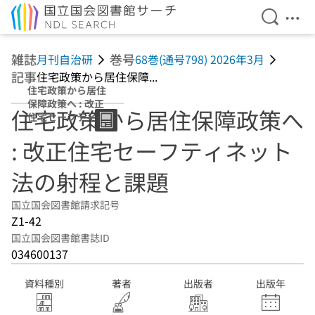
検索を開
メニ
本文へ移動
雑誌
巻号
月刊自治研
68巻(通号798) 2026年3月
記事
住宅政策から居住保障...
住宅政策から居住
保障政策へ : 改正
住宅政策から居住保障政策へ
住宅セーフティネ
ット法の射程と課
: 改正住宅セーフティネット
題
法の射程と課題
国立国会図書館請求記号
Z1-42
国立国会図書館書誌ID
034600137
資料種別
著者
出版者
出版年