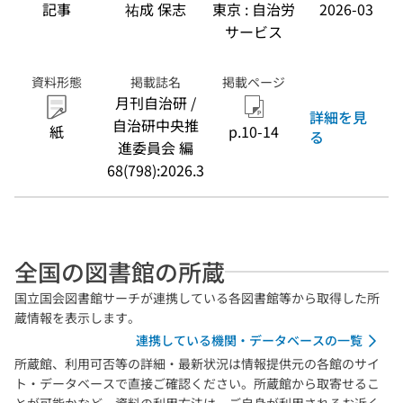
記事
祐成 保志
東京 : 自治労
2026-03
サービス
資料形態
掲載誌名
掲載ページ
月刊自治研 /
詳細を見
自治研中央推
紙
p.10-14
る
進委員会 編
68(798):2026.3
全国の図書館の所蔵
国立国会図書館サーチが連携している各図書館等から取得した所
蔵情報を表示します。
連携している機関・データベースの一覧
所蔵館、利用可否等の詳細・最新状況は情報提供元の各館のサイ
ト・データベースで直接ご確認ください。所蔵館から取寄せるこ