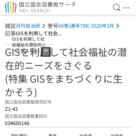
検索を開
メニ
本文へ移動
雑誌
巻号
月刊自治研
68巻(通号798) 2026年3月
記事
GISを利用して社会...
GISを利用して社
会福祉の潜在的ニ
GISを利用して社会福祉の潜
ーズをさぐる (特
集 GISをまちづく
在的ニーズをさぐる
りに生かそう)
(特集 GISをまちづくりに生
かそう)
国立国会図書館請求記号
Z1-42
国立国会図書館書誌ID
034600146
資料種別
著者
出版者
出版年