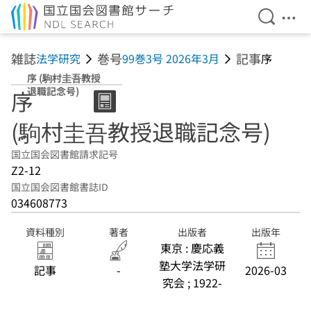
検索を開
メニ
本文へ移動
雑誌
巻号
記事
法学研究
99巻3号 2026年3月
序
序 (駒村圭吾教授
退職記念号)
序
(駒村圭吾教授退職記念号)
国立国会図書館請求記号
Z2-12
国立国会図書館書誌ID
034608773
資料種別
著者
出版者
出版年
東京 : 慶応義
塾大学法学研
記事
-
2026-03
究会 ; 1922-