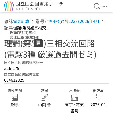
検索を開
メニ
本文へ移動
雑誌
巻号
電気計算
94巻4号(通号1239) 2026年4月
記事
理論(第5回)三相交...
理論(第5回)三相
交流回路 (電験3種
理論(第5回)三相交流回路
厳選過去問ゼミ)
(電験3種 厳選過去問ゼミ)
国立国会図書館請求記号
Z16-179
国立国会図書館書誌ID
034612829
資料種別
著者
出版者
出版年
記事
山岡 晋
東京 : 電気
2026-04
書院