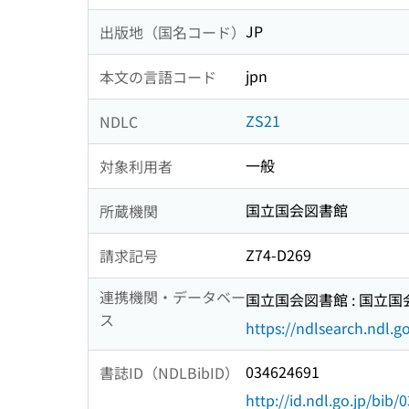
JP
出版地（国名コード）
jpn
本文の言語コード
ZS21
NDLC
一般
対象利用者
国立国会図書館
所蔵機関
Z74-D269
請求記号
連携機関・データベー
国立国会図書館 : 国立
ス
https://ndlsearch.ndl.go
034624691
書誌ID（NDLBibID）
http://id.ndl.go.jp/bib