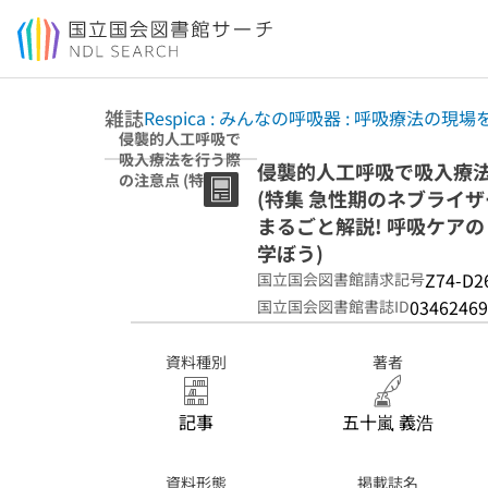
本文へ移動
雑誌
Respica : みんなの呼吸器 : 呼吸療法の
侵襲的人工呼吸で
吸入療法を行う際
侵襲的人工呼吸で吸入療
の注意点 (特集 急
(特集 急性期のネブライ
性期のネブライザ
ーから鎮痛・鎮
まるごと解説! 呼吸ケアの
静・筋弛緩、疾患
学ぼう)
別の薬まで まる
Z74-D2
国立国会図書館請求記号
ごと解説! 呼吸ケ
アの「薬のトリセ
03462469
国立国会図書館書誌ID
ツ」 ; ワダイのネ
ブライザーを学ぼ
資料種別
著者
う)
記事
五十嵐 義浩
資料形態
掲載誌名