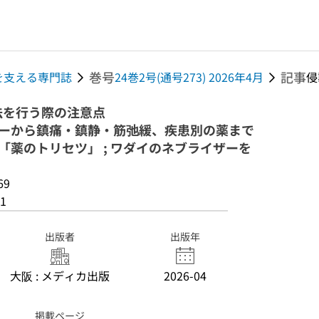
巻号
記事
現場を支える専門誌
24巻2号(通号273) 2026年4月
侵
法を行う際の注意点
ザーから鎮痛・鎮静・筋弛緩、疾患別の薬まで
「薬のトリセツ」 ; ワダイのネブライザーを
69
1
出版者
出版年
大阪 : メディカ出版
2026-04
掲載ページ