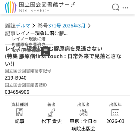
検索を開
メニ
本文へ移動
雑誌
巻号
デルマ
371号 2026年3月
記事
レイノー現象に潜む膠...
レイノー現象に潜
む膠原病を見逃さ
レイノー現象に潜む膠原病を見逃さない
ない (特集 膠原病
(特集 膠原病first touch : 日常外来で見落とさな
first touch : 日常
外来で見落とさな
い!)
い!)
国立国会図書館請求記号
Z19-B940
国立国会図書館書誌ID
034654906
資料種別
著者
出版者
出版年
記事
松下 貴史
東京 : 全日本
2026-03
病院出版会