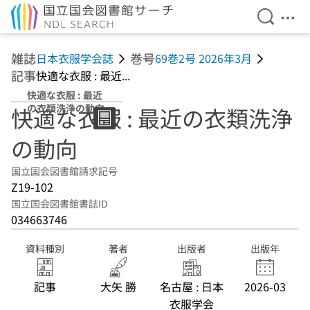
検索を開
メニ
本文へ移動
雑誌
巻号
日本衣服学会誌
69巻2号 2026年3月
記事
快適な衣服 : 最近...
快適な衣服 : 最近
の衣類洗浄の動向
快適な衣服 : 最近の衣類洗浄
の動向
国立国会図書館請求記号
Z19-102
国立国会図書館書誌ID
034663746
資料種別
著者
出版者
出版年
記事
大矢 勝
名古屋 : 日本
2026-03
衣服学会