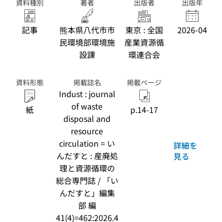
資料種別
著者
出版者
出版年
記事
熊本県八代市市
東京 : 全国
2026-04
民環境部環境施
産業資源循
設課
環連合会
資料形態
掲載誌名
掲載ページ
Indust : journal
of waste
紙
p.14-17
disposal and
resource
circulation = い
詳細を
んだすと : 産廃処
見る
理と資源循環の
総合専門誌 / 「い
んだすと」編集
部 編
41(4)=462:2026.4