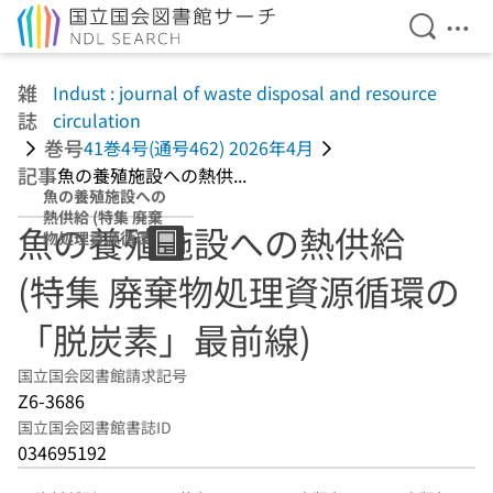
検索を開
メニ
本文へ移動
雑
Indust : journal of waste disposal and resource
誌
circulation
巻号
41巻4号(通号462) 2026年4月
記事
魚の養殖施設への熱供...
魚の養殖施設への
熱供給 (特集 廃棄
魚の養殖施設への熱供給
物処理資源循環の
「脱炭素」最前
(特集 廃棄物処理資源循環の
線)
「脱炭素」最前線)
国立国会図書館請求記号
Z6-3686
国立国会図書館書誌ID
034695192