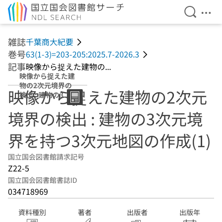
検索を開
メニ
本文へ移動
雑誌
千葉商大紀要
巻号
63(1-3)=203-205:2025.7-2026.3
記事
映像から捉えた建物の...
映像から捉えた建
物の2次元境界の
映像から捉えた建物の2次元
検出 : 建物の3次
元境界を持つ3次
境界の検出 : 建物の3次元境
元地図の作成(1)
界を持つ3次元地図の作成(1)
国立国会図書館請求記号
Z22-5
国立国会図書館書誌ID
034718969
資料種別
著者
出版者
出版年