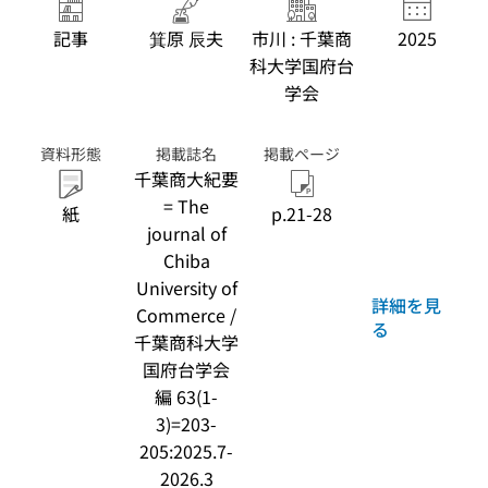
記事
箕原 辰夫
市川 : 千葉商
2025
科大学国府台
学会
資料形態
掲載誌名
掲載ページ
千葉商大紀要
= The
紙
p.21-28
journal of
Chiba
University of
詳細を見
Commerce /
る
千葉商科大学
国府台学会
編 63(1-
3)=203-
205:2025.7-
2026.3